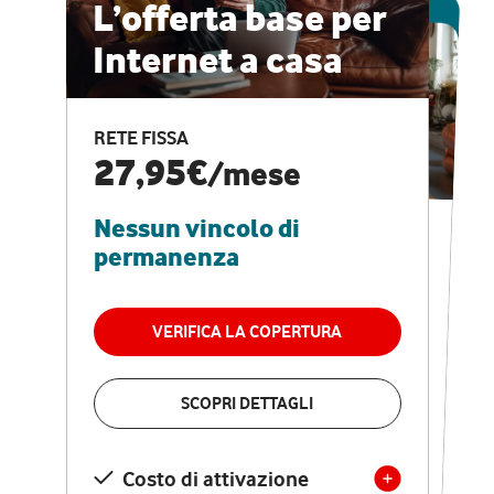
ESCLUSIVA ONLINE
L’offerta base per
Internet a casa
CASA PRO
Internet veloce e
RETE FISSA
vantaggi speciali
27,95€
/mese
Nessun vincolo di
RETE FISSA + VODAFONE CLUB
29,95€
/mese
permanenza
Nessun vincolo di
permanenza
VERIFICA LA COPERTURA
VERIFICA LA COPERTURA
SCOPRI DETTAGLI
SCOPRI DETTAGLI
Costo di attivazione