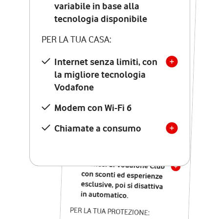
Costo di attivazione
variabile in base alla
variabile in base alla
tecnologia disponibile
tecnologia disponibile
PER LA TUA CASA:
PER LA TUA CASA:
Internet senza limiti, con
la migliore tecnologia
Internet senza limiti, con
la migliore tecnologia
Vodafone
Vodafone
Modem Seven con Wi-Fi 7
Modem con Wi-Fi 6
Chiamate illimitate verso
numeri fissi e mobili
Chiamate a consumo
nazionali
SOLO SE ATTIVI ONLINE:
12 mesi di Vodafone Club
con sconti ed esperienze
esclusive, poi si disattiva
in automatico.
PER LA TUA PROTEZIONE: