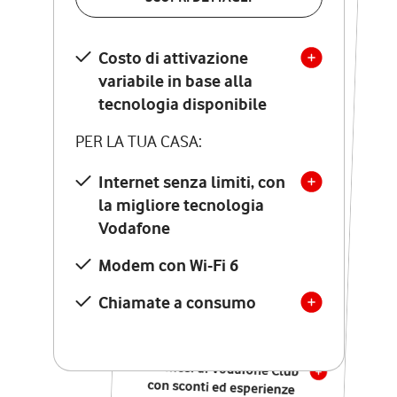
SCOPRI DETTAGLI
Costo di attivazione
Costo di attivazione
variabile in base alla
variabile in base alla
tecnologia disponibile
tecnologia disponibile
PER LA TUA CASA:
PER LA TUA CASA:
Internet senza limiti, con
la migliore tecnologia
Internet senza limiti, con
la migliore tecnologia
Vodafone
Vodafone
Modem Seven con Wi-Fi 7
Modem con Wi-Fi 6
Chiamate illimitate verso
numeri fissi e mobili
Chiamate a consumo
nazionali
SOLO SE ATTIVI ONLINE:
12 mesi di Vodafone Club
con sconti ed esperienze
esclusive, poi si disattiva