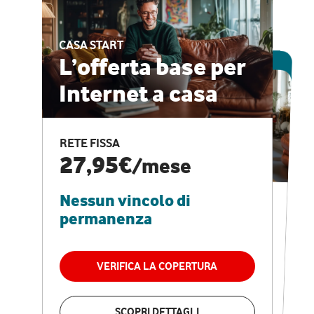
CASA START
ESCLUSIVA ONLINE
L’offerta base per
Internet a casa
CASA PRO
Internet veloce e
RETE FISSA
vantaggi speciali
27,95€
/mese
Nessun vincolo di
RETE FISSA + VODAFONE CLUB
29,95€
/mese
permanenza
Nessun vincolo di
permanenza
VERIFICA LA COPERTURA
VERIFICA LA COPERTURA
SCOPRI DETTAGLI