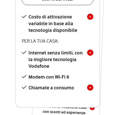
SCOPRI DETTAGLI
Costo di attivazione
Costo di attivazione
variabile in base alla
variabile in base alla
tecnologia disponibile
tecnologia disponibile
PER LA TUA CASA:
PER LA TUA CASA:
Internet senza limiti, con
la migliore tecnologia
Internet senza limiti, con
la migliore tecnologia
Vodafone
Vodafone
Modem Seven con Wi-Fi 7
Modem con Wi-Fi 6
Chiamate illimitate verso
numeri fissi e mobili
Chiamate a consumo
nazionali
SOLO SE ATTIVI ONLINE:
12 mesi di Vodafone Club
con sconti ed esperienze
esclusive, poi si disattiva