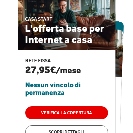
CASA START
ESCLUSIVA ONLINE
L’offerta base per
Internet a casa
CASA PRO
Internet veloce e
RETE FISSA
vantaggi speciali
27,95€
/mese
Nessun vincolo di
RETE FISSA + VODAFONE CLUB
29,95€
/mese
permanenza
Nessun vincolo di
permanenza
VERIFICA LA COPERTURA
VERIFICA LA COPERTURA
SCOPRI DETTAGLI