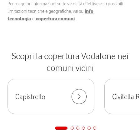
Per maggiori informazioni sulle velocità effettive e su possibili
limitazioni tecniche e geografiche, vai su
info
tecnologia
e
copertura comuni
.
Scopri la copertura Vodafone nei
comuni vicini
Capistrello
Civitella 