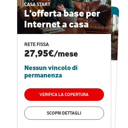
CASA START
ESCLUSIVA ONLINE
L’offerta base per
Internet a casa
CASA PRO
Internet veloce e
RETE FISSA
vantaggi speciali
27,95€
/mese
Nessun vincolo di
RETE FISSA + VODAFONE CLUB
29,95€
/mese
permanenza
Nessun vincolo di
permanenza
VERIFICA LA COPERTURA
VERIFICA LA COPERTURA
SCOPRI DETTAGLI
SCOPRI DETTAGLI