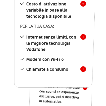
Costo di attivazione
Costo di attivazione
variabile in base alla
variabile in base alla
tecnologia disponibile
tecnologia disponibile
PER LA TUA CASA:
PER LA TUA CASA:
Internet senza limiti, con
la migliore tecnologia
Internet senza limiti, con
la migliore tecnologia
Vodafone
Vodafone
Modem Seven con Wi-Fi 7
Modem con Wi-Fi 6
Chiamate illimitate verso
numeri fissi e mobili
Chiamate a consumo
nazionali
SOLO SE ATTIVI ONLINE:
12 mesi di Vodafone Club
con sconti ed esperienze
esclusive, poi si disattiva
in automatico.