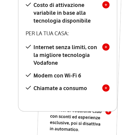
Costo di attivazione
Costo di attivazione
variabile in base alla
variabile in base alla
tecnologia disponibile
tecnologia disponibile
PER LA TUA CASA:
PER LA TUA CASA:
Internet senza limiti, con
la migliore tecnologia
Internet senza limiti, con
la migliore tecnologia
Vodafone
Vodafone
Modem Seven con Wi-Fi 7
Modem con Wi-Fi 6
Chiamate illimitate verso
numeri fissi e mobili
Chiamate a consumo
nazionali
SOLO SE ATTIVI ONLINE:
12 mesi di Vodafone Club
con sconti ed esperienze
esclusive, poi si disattiva
in automatico.