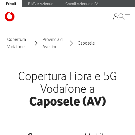
Privati
P.IVA e Aziende
Grandi Aziende e PA
Copertura
Provincia di
Caposele
Vodafone
Avellino
Copertura Fibra e 5G
Vodafone a
Caposele (AV)