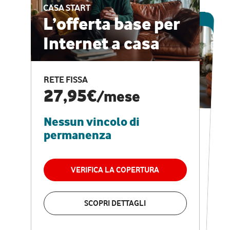
CASA START
ESCLUSIVA ONLINE
L’offerta base per
Internet a casa
CASA PRO
Internet veloce e
RETE FISSA
vantaggi speciali
27,95€
/mese
Nessun vincolo di
RETE FISSA + VODAFONE CLUB
29,95€
/mese
permanenza
Nessun vincolo di
permanenza
VERIFICA LA COPERTURA
VERIFICA LA COPERTURA
SCOPRI DETTAGLI
SCOPRI DETTAGLI