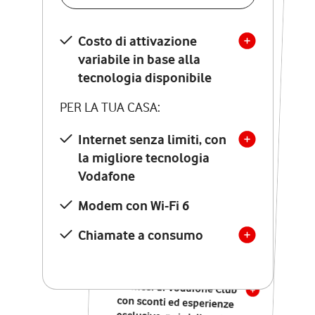
SCOPRI DETTAGLI
Costo di attivazione
Costo di attivazione
variabile in base alla
variabile in base alla
tecnologia disponibile
tecnologia disponibile
PER LA TUA CASA:
PER LA TUA CASA:
Internet senza limiti, con
la migliore tecnologia
Internet senza limiti, con
la migliore tecnologia
Vodafone
Vodafone
Modem Seven con Wi-Fi 7
Modem con Wi-Fi 6
Chiamate illimitate verso
numeri fissi e mobili
Chiamate a consumo
nazionali
SOLO SE ATTIVI ONLINE:
12 mesi di Vodafone Club
con sconti ed esperienze
esclusive, poi si disattiva