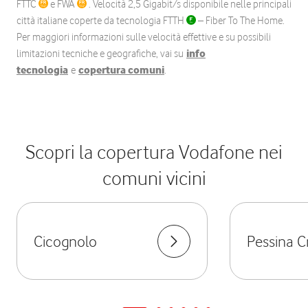
FTTC
e FWA
. Velocità 2,5 Gigabit/s disponibile nelle principali
città italiane coperte da tecnologia FTTH
– Fiber To The Home.
Per maggiori informazioni sulle velocità effettive e su possibili
limitazioni tecniche e geografiche, vai su
info
tecnologia
e
copertura comuni
.
Scopri la copertura Vodafone nei
comuni vicini
Cicognolo
Pessina 