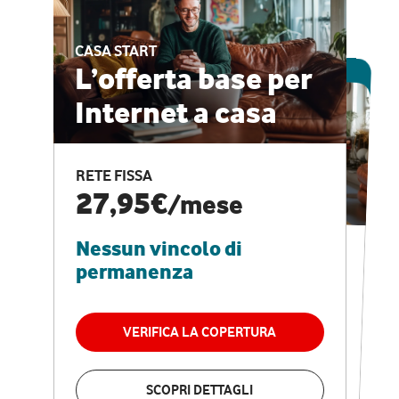
CASA START
ESCLUSIVA ONLINE
L’offerta base per
Internet a casa
CASA PRO
Internet veloce e
RETE FISSA
vantaggi speciali
27,95€
/mese
Nessun vincolo di
RETE FISSA + VODAFONE CLUB
29,95€
/mese
permanenza
Nessun vincolo di
permanenza
VERIFICA LA COPERTURA
VERIFICA LA COPERTURA
SCOPRI DETTAGLI