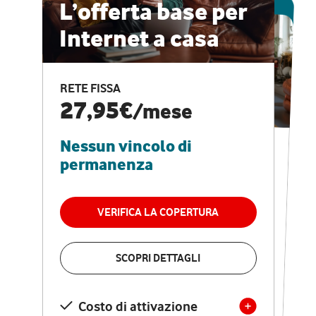
ESCLUSIVA ONLINE
L’offerta base per
Internet a casa
CASA PRO
Internet veloce e
RETE FISSA
vantaggi speciali
27,95€
/mese
Nessun vincolo di
RETE FISSA + VODAFONE CLUB
29,95€
/mese
permanenza
Nessun vincolo di
permanenza
VERIFICA LA COPERTURA
VERIFICA LA COPERTURA
SCOPRI DETTAGLI
SCOPRI DETTAGLI
Costo di attivazione