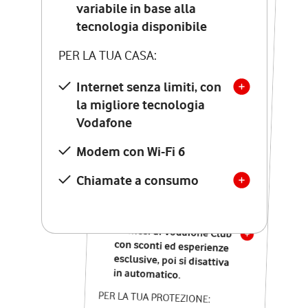
Costo di attivazione
variabile in base alla
variabile in base alla
tecnologia disponibile
tecnologia disponibile
PER LA TUA CASA:
PER LA TUA CASA:
Internet senza limiti, con
la migliore tecnologia
Internet senza limiti, con
la migliore tecnologia
Vodafone
Vodafone
Modem Seven con Wi-Fi 7
Modem con Wi-Fi 6
Chiamate illimitate verso
numeri fissi e mobili
Chiamate a consumo
nazionali
SOLO SE ATTIVI ONLINE:
12 mesi di Vodafone Club
con sconti ed esperienze
esclusive, poi si disattiva
in automatico.
PER LA TUA PROTEZIONE: