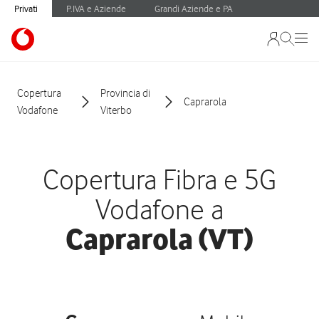
Privati
P.IVA e Aziende
Grandi Aziende e PA
Copertura
Provincia di
Caprarola
Vodafone
Viterbo
Copertura Fibra e 5G
Vodafone a
Caprarola (VT)