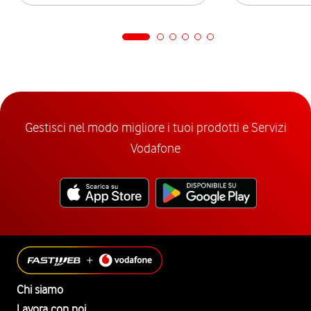
Gestisci nel modo migliore i tuoi prodotti e Servizi
Vodafone
Chi siamo
Lavora con noi