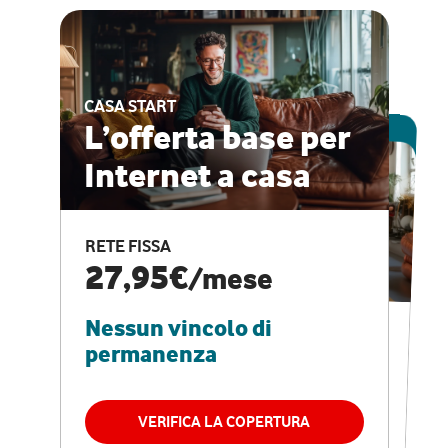
CASA START
ESCLUSIVA ONLINE
L’offerta base per
Internet a casa
CASA PRO
Internet veloce e
RETE FISSA
vantaggi speciali
27,95€
/mese
Nessun vincolo di
RETE FISSA + VODAFONE CLUB
29,95€
/mese
permanenza
Nessun vincolo di
permanenza
VERIFICA LA COPERTURA