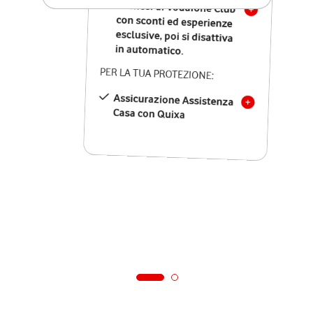
12 mesi di Vodafone Club
con sconti ed esperienze
esclusive, poi si disattiva
in automatico.
PER LA TUA PROTEZIONE:
Assicurazione Assistenza
Casa con Quixa