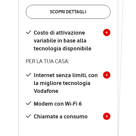
VERIFICA LA COPERTURA
SCOPRI DETTAGLI
SCOPRI DETTAGLI
Costo di attivazione
Costo di attivazione
variabile in base alla
variabile in base alla
tecnologia disponibile
tecnologia disponibile
PER LA TUA CASA:
PER LA TUA CASA:
Internet senza limiti, con
la migliore tecnologia
Internet senza limiti, con
la migliore tecnologia
Vodafone
Vodafone
Modem Seven con Wi-Fi 7
Modem con Wi-Fi 6
Chiamate illimitate verso
numeri fissi e mobili
Chiamate a consumo
nazionali
SOLO SE ATTIVI ONLINE: