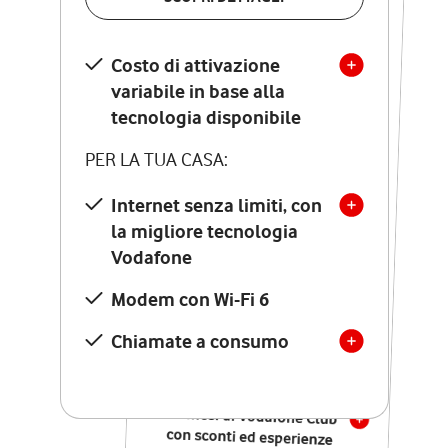
SCOPRI DETTAGLI
Costo di attivazione
Costo di attivazione
variabile in base alla
variabile in base alla
tecnologia disponibile
tecnologia disponibile
PER LA TUA CASA:
PER LA TUA CASA:
Internet senza limiti, con
la migliore tecnologia
Internet senza limiti, con
la migliore tecnologia
Vodafone
Vodafone
Modem Seven con Wi-Fi 7
Modem con Wi-Fi 6
Chiamate illimitate verso
numeri fissi e mobili
Chiamate a consumo
nazionali
SOLO SE ATTIVI ONLINE:
12 mesi di Vodafone Club
con sconti ed esperienze
esclusive, poi si disattiva