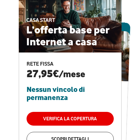
CASA START
ESCLUSIVA ONLINE
L’offerta base per
Internet a casa
CASA PRO
Internet veloce e
RETE FISSA
vantaggi speciali
27,95€
/mese
Nessun vincolo di
RETE FISSA + VODAFONE CLUB
29,95€
/mese
permanenza
Nessun vincolo di
permanenza
VERIFICA LA COPERTURA
VERIFICA LA COPERTURA
SCOPRI DETTAGLI