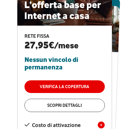
ESCLUSIVA ONLINE
L’offerta base per
Internet a casa
CASA PRO
Internet veloce e
RETE FISSA
vantaggi speciali
27,95€
/mese
Nessun vincolo di
RETE FISSA + VODAFONE CLUB
29,95€
/mese
permanenza
Nessun vincolo di
permanenza
VERIFICA LA COPERTURA
VERIFICA LA COPERTURA
SCOPRI DETTAGLI
SCOPRI DETTAGLI
Costo di attivazione