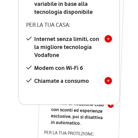
Costo di attivazione
variabile in base alla
variabile in base alla
tecnologia disponibile
tecnologia disponibile
PER LA TUA CASA:
PER LA TUA CASA:
Internet senza limiti, con
la migliore tecnologia
Internet senza limiti, con
la migliore tecnologia
Vodafone
Vodafone
Modem Seven con Wi-Fi 7
Modem con Wi-Fi 6
Chiamate illimitate verso
numeri fissi e mobili
Chiamate a consumo
nazionali
SOLO SE ATTIVI ONLINE:
12 mesi di Vodafone Club
con sconti ed esperienze
esclusive, poi si disattiva
in automatico.
PER LA TUA PROTEZIONE: