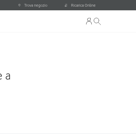
Trova negozio
Ricarica Online
e a