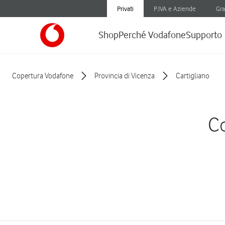
Privati
P.IVA e Aziende
Gra
Shop
Perché Vodafone
Supporto
Copertura Vodafone
Provincia di Vicenza
Cartigliano
Co