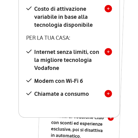
Costo di attivazione
Costo di attivazione
variabile in base alla
variabile in base alla
tecnologia disponibile
tecnologia disponibile
PER LA TUA CASA:
PER LA TUA CASA:
Internet senza limiti, con
la migliore tecnologia
Internet senza limiti, con
la migliore tecnologia
Vodafone
Vodafone
Modem Seven con Wi-Fi 7
Modem con Wi-Fi 6
Chiamate illimitate verso
numeri fissi e mobili
Chiamate a consumo
nazionali
SOLO SE ATTIVI ONLINE:
12 mesi di Vodafone Club
con sconti ed esperienze
esclusive, poi si disattiva
in automatico.