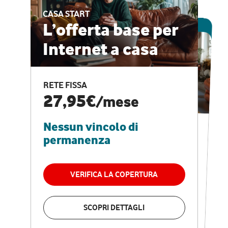
CASA START
ESCLUSIVA ONLINE
L’offerta base per
Internet a casa
CASA PRO
Internet veloce e
RETE FISSA
vantaggi speciali
27,95€
/mese
Nessun vincolo di
RETE FISSA + VODAFONE CLUB
29,95€
/mese
permanenza
Nessun vincolo di
permanenza
VERIFICA LA COPERTURA
VERIFICA LA COPERTURA
SCOPRI DETTAGLI
SCOPRI DETTAGLI