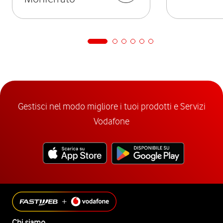
Gestisci nel modo migliore i tuoi prodotti e Servizi
Vodafone
Chi siamo