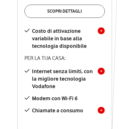
VERIFICA LA COPERTURA
SCOPRI DETTAGLI
SCOPRI DETTAGLI
Costo di attivazione
Costo di attivazione
variabile in base alla
variabile in base alla
tecnologia disponibile
tecnologia disponibile
PER LA TUA CASA:
PER LA TUA CASA:
Internet senza limiti, con
la migliore tecnologia
Internet senza limiti, con
la migliore tecnologia
Vodafone
Vodafone
Modem Seven con Wi-Fi 7
Modem con Wi-Fi 6
Chiamate illimitate verso
numeri fissi e mobili
Chiamate a consumo
nazionali
SOLO SE ATTIVI ONLINE: