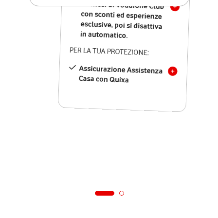
12 mesi di Vodafone Club
con sconti ed esperienze
esclusive, poi si disattiva
in automatico.
PER LA TUA PROTEZIONE:
Assicurazione Assistenza
Casa con Quixa