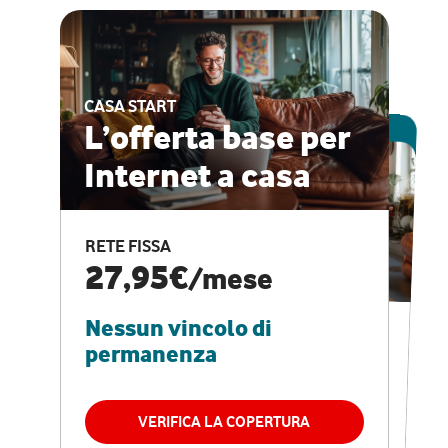
CASA START
ESCLUSIVA ONLINE
L’offerta base per
Internet a casa
CASA PRO
Internet veloce e
RETE FISSA
vantaggi speciali
27,95€
/mese
Nessun vincolo di
RETE FISSA + VODAFONE CLUB
29,95€
/mese
permanenza
Nessun vincolo di
permanenza
VERIFICA LA COPERTURA