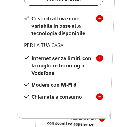
SCOPRI DETTAGLI
Costo di attivazione
Costo di attivazione
variabile in base alla
variabile in base alla
tecnologia disponibile
tecnologia disponibile
PER LA TUA CASA:
PER LA TUA CASA:
Internet senza limiti, con
la migliore tecnologia
Internet senza limiti, con
la migliore tecnologia
Vodafone
Vodafone
Modem Seven con Wi-Fi 7
Modem con Wi-Fi 6
Chiamate illimitate verso
numeri fissi e mobili
Chiamate a consumo
nazionali
SOLO SE ATTIVI ONLINE:
12 mesi di Vodafone Club
con sconti ed esperienze
esclusive, poi si disattiva