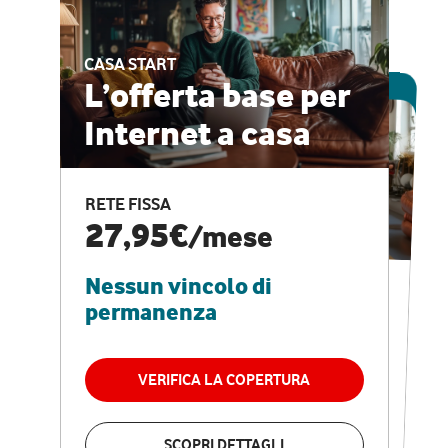
CASA START
ESCLUSIVA ONLINE
L’offerta base per
Internet a casa
CASA PRO
Internet veloce e
RETE FISSA
vantaggi speciali
27,95€
/mese
Nessun vincolo di
RETE FISSA + VODAFONE CLUB
29,95€
/mese
permanenza
Nessun vincolo di
permanenza
VERIFICA LA COPERTURA
VERIFICA LA COPERTURA
SCOPRI DETTAGLI