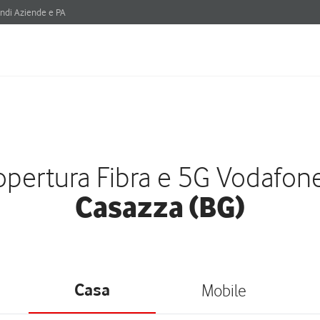
ndi Aziende e PA
pertura Fibra e 5G Vodafon
Casazza (BG)
Casa
Mobile