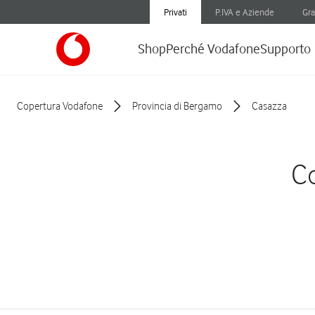
Privati
P.IVA e Aziende
Gra
Shop
Perché Vodafone
Supporto
Copertura Vodafone
Provincia di Bergamo
Casazza
Co