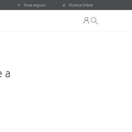
Trova negozio
Ricarica Online
e a