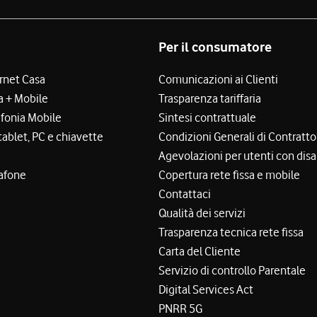
Per il consumatore
ernet Casa
Comunicazioni ai Clienti
a + Mobile
Trasparenza tariffaria
efonia Mobile
Sintesi contrattuale
tablet, PC e chiavette
Condizioni Generali di Contratto
Agevolazioni per utenti con disa
afone
Copertura rete fissa e mobile
Contattaci
Qualità dei servizi
Trasparenza tecnica rete fissa
Carta del Cliente
Servizio di controllo Parentale
Digital Services Act
PNRR 5G