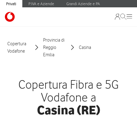
Privati
P.IVA e Aziende
Grandi Aziende e PA
Provincia di
Copertura
Reggio
Casina
Vodafone
Emilia
Copertura Fibra e 5G
Vodafone a
Casina (RE)