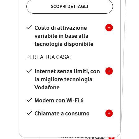
VERIFICA LA COPERTURA
SCOPRI DETTAGLI
SCOPRI DETTAGLI
Costo di attivazione
Costo di attivazione
variabile in base alla
variabile in base alla
tecnologia disponibile
tecnologia disponibile
PER LA TUA CASA:
PER LA TUA CASA:
Internet senza limiti, con
la migliore tecnologia
Internet senza limiti, con
la migliore tecnologia
Vodafone
Vodafone
Modem Seven con Wi-Fi 7
Modem con Wi-Fi 6
Chiamate illimitate verso
numeri fissi e mobili
Chiamate a consumo
nazionali
SOLO SE ATTIVI ONLINE:
12 mesi di Vodafone Club
con sconti ed esperienze
esclusive, poi si disattiva