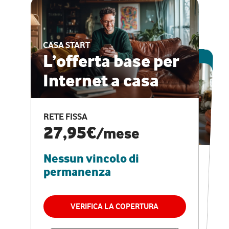
CASA START
ESCLUSIVA ONLINE
L’offerta base per
Internet a casa
CASA PRO
Internet veloce e
RETE FISSA
vantaggi speciali
27,95€
/mese
Nessun vincolo di
RETE FISSA + VODAFONE CLUB
29,95€
/mese
permanenza
Nessun vincolo di
permanenza
VERIFICA LA COPERTURA