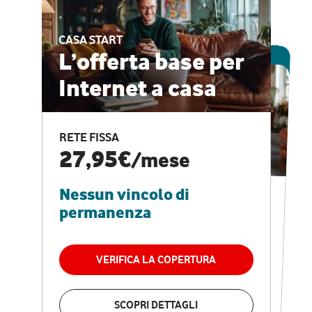
CASA START
ESCLUSIVA ONLINE
L’offerta base per
Internet a casa
CASA PRO
Internet veloce e
RETE FISSA
vantaggi speciali
27,95€
/mese
Nessun vincolo di
RETE FISSA + VODAFONE CLUB
29,95€
/mese
permanenza
Nessun vincolo di
permanenza
VERIFICA LA COPERTURA
VERIFICA LA COPERTURA
SCOPRI DETTAGLI