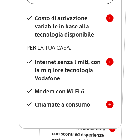
SCOPRI DETTAGLI
Costo di attivazione
Costo di attivazione
variabile in base alla
variabile in base alla
tecnologia disponibile
tecnologia disponibile
PER LA TUA CASA:
PER LA TUA CASA:
Internet senza limiti, con
la migliore tecnologia
Internet senza limiti, con
la migliore tecnologia
Vodafone
Vodafone
Modem Seven con Wi-Fi 7
Modem con Wi-Fi 6
Chiamate illimitate verso
numeri fissi e mobili
Chiamate a consumo
nazionali
SOLO SE ATTIVI ONLINE:
12 mesi di Vodafone Club
con sconti ed esperienze
esclusive, poi si disattiva