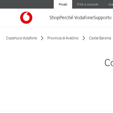
Privati
P.IVA e Aziende
Gra
Shop
Perché Vodafone
Supporto
Copertura Vodafone
Provincia di Avellino
Castel Baronia
Co