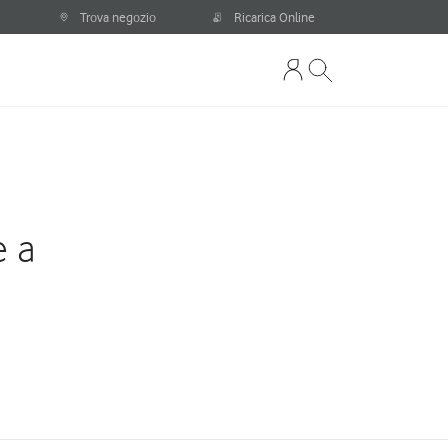
Trova negozio
Ricarica Online
e a