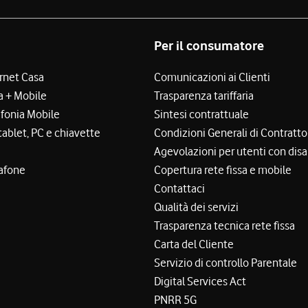
Per il consumatore
ernet Casa
Comunicazioni ai Clienti
a + Mobile
Trasparenza tariffaria
efonia Mobile
Sintesi contrattuale
tablet, PC e chiavette
Condizioni Generali di Contratto
Agevolazioni per utenti con disa
afone
Copertura rete fissa e mobile
Contattaci
Qualità dei servizi
Trasparenza tecnica rete fissa
Carta del Cliente
Servizio di controllo Parentale
Digital Services Act
PNRR 5G