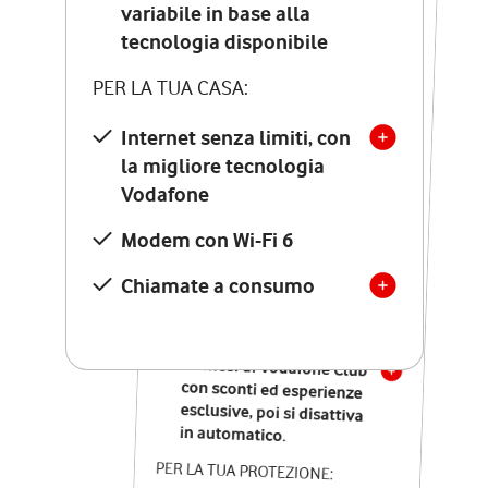
Costo di attivazione
variabile in base alla
variabile in base alla
tecnologia disponibile
tecnologia disponibile
PER LA TUA CASA:
PER LA TUA CASA:
Internet senza limiti, con
la migliore tecnologia
Internet senza limiti, con
la migliore tecnologia
Vodafone
Vodafone
Modem Seven con Wi-Fi 7
Modem con Wi-Fi 6
Chiamate illimitate verso
numeri fissi e mobili
Chiamate a consumo
nazionali
SOLO SE ATTIVI ONLINE:
12 mesi di Vodafone Club
con sconti ed esperienze
esclusive, poi si disattiva
in automatico.
PER LA TUA PROTEZIONE: