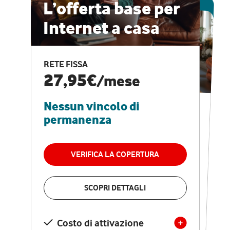
ESCLUSIVA ONLINE
L’offerta base per
Internet a casa
CASA PRO
Internet veloce e
RETE FISSA
vantaggi speciali
27,95€
/mese
Nessun vincolo di
RETE FISSA + VODAFONE CLUB
29,95€
/mese
permanenza
Nessun vincolo di
permanenza
VERIFICA LA COPERTURA
VERIFICA LA COPERTURA
SCOPRI DETTAGLI
SCOPRI DETTAGLI
Costo di attivazione