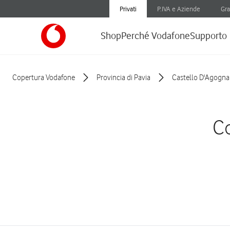
Privati
P.IVA e Aziende
Gra
Shop
Perché Vodafone
Supporto
Copertura Vodafone
Provincia di Pavia
Castello D'Agogna
Co