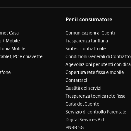
Per il consumatore
ernet Casa
Comunicazioni ai Clienti
a + Mobile
Trasparenza tariffaria
efonia Mobile
Sintesi contrattuale
tablet, PC e chiavette
Condizioni Generali di Contratto
Agevolazioni per utenti con disa
afone
Copertura rete fissa e mobile
Contattaci
Qualità dei servizi
Trasparenza tecnica rete fissa
Carta del Cliente
Servizio di controllo Parentale
Digital Services Act
PNRR 5G