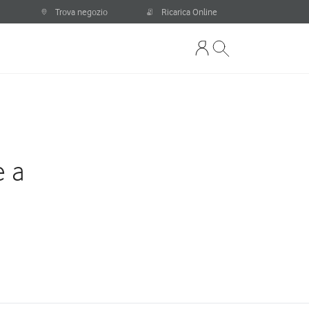
Trova negozio
Ricarica Online
e a