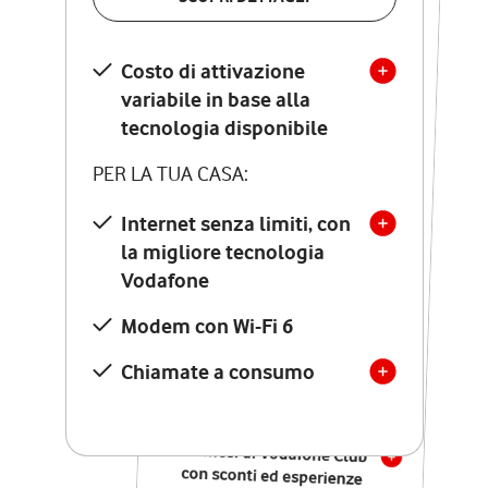
SCOPRI DETTAGLI
Costo di attivazione
Costo di attivazione
variabile in base alla
variabile in base alla
tecnologia disponibile
tecnologia disponibile
PER LA TUA CASA:
PER LA TUA CASA:
Internet senza limiti, con
la migliore tecnologia
Internet senza limiti, con
la migliore tecnologia
Vodafone
Vodafone
Modem Seven con Wi-Fi 7
Modem con Wi-Fi 6
Chiamate illimitate verso
numeri fissi e mobili
Chiamate a consumo
nazionali
SOLO SE ATTIVI ONLINE:
12 mesi di Vodafone Club
con sconti ed esperienze
esclusive, poi si disattiva