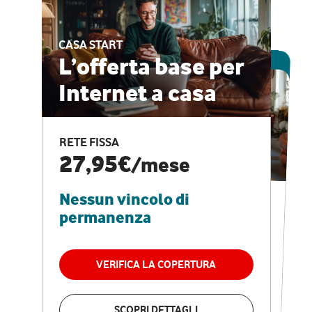
CASA START
ESCLUSIVA ONLINE
L’offerta base per
Internet a casa
CASA PRO
Internet veloce e
RETE FISSA
vantaggi speciali
27,95€
/mese
Nessun vincolo di
RETE FISSA + VODAFONE CLUB
29,95€
/mese
permanenza
Nessun vincolo di
permanenza
VERIFICA LA COPERTURA
VERIFICA LA COPERTURA
SCOPRI DETTAGLI