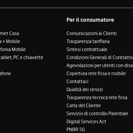
Per il consumatore
ernet Casa
Comunicazioni ai Clienti
a + Mobile
Trasparenza tariffaria
efonia Mobile
Sintesi contrattuale
tablet, PC e chiavette
Condizioni Generali di Contratto
Agevolazioni per utenti con disa
afone
Copertura rete fissa e mobile
Contattaci
Qualità dei servizi
Trasparenza tecnica rete fissa
Carta del Cliente
Servizio di controllo Parentale
Digital Services Act
PNRR 5G