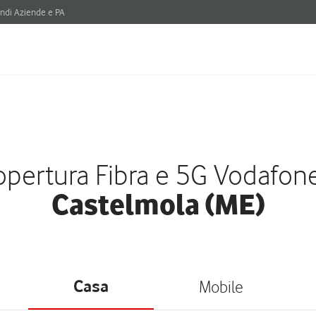
ndi Aziende e PA
pertura Fibra e 5G Vodafon
Castelmola (ME)
Casa
Mobile