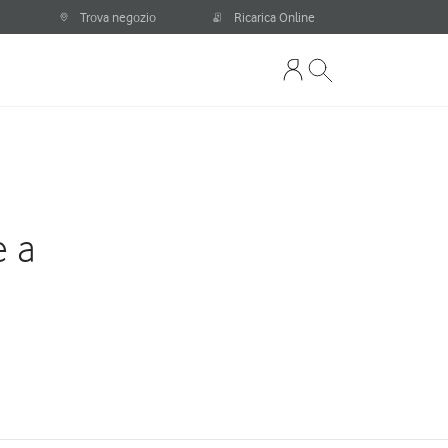
Trova negozio
Ricarica Online
e a