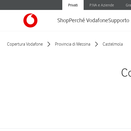
Privati
P.IVA e Aziende
Gra
Shop
Perché Vodafone
Supporto
Copertura Vodafone
Provincia di Messina
Castelmola
Co