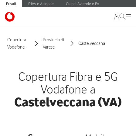
Privati
P.IVA e Aziende
Grandi Aziende e PA
Copertura
Provincia di
Castelveccana
Vodafone
Varese
Copertura Fibra e 5G
Vodafone a
Castelveccana (VA)