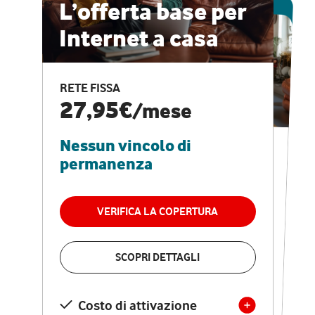
ESCLUSIVA ONLINE
L’offerta base per
Internet a casa
CASA PRO
Internet veloce e
RETE FISSA
vantaggi speciali
27,95€
/mese
Nessun vincolo di
RETE FISSA + VODAFONE CLUB
29,95€
/mese
permanenza
Nessun vincolo di
permanenza
VERIFICA LA COPERTURA
VERIFICA LA COPERTURA
SCOPRI DETTAGLI
SCOPRI DETTAGLI
Costo di attivazione