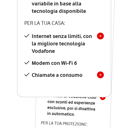
Costo di attivazione
variabile in base alla
variabile in base alla
tecnologia disponibile
tecnologia disponibile
PER LA TUA CASA:
PER LA TUA CASA:
Internet senza limiti, con
la migliore tecnologia
Internet senza limiti, con
la migliore tecnologia
Vodafone
Vodafone
Modem Seven con Wi-Fi 7
Modem con Wi-Fi 6
Chiamate illimitate verso
numeri fissi e mobili
Chiamate a consumo
nazionali
SOLO SE ATTIVI ONLINE:
12 mesi di Vodafone Club
con sconti ed esperienze
esclusive, poi si disattiva
in automatico.
PER LA TUA PROTEZIONE: