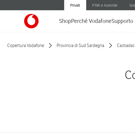
Privati
P.IVA e Aziende
Gra
Shop
Perché Vodafone
Supporto
Copertura Vodafone
Provincia di Sud Sardegna
Castiadas
Co