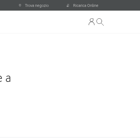
Trova negozio
Ricarica Online
e a