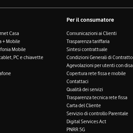
Per il consumatore
ernet Casa
Comunicazioni ai Clienti
a + Mobile
Trasparenza tariffaria
efonia Mobile
Sintesi contrattuale
tablet, PC e chiavette
Condizioni Generali di Contratto
Agevolazioni per utenti con disa
afone
Copertura rete fissa e mobile
Contattaci
Qualità dei servizi
Trasparenza tecnica rete fissa
Carta del Cliente
Servizio di controllo Parentale
Digital Services Act
PNRR 5G