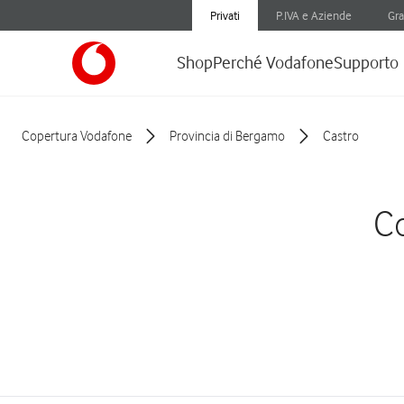
Privati
P.IVA e Aziende
Gra
Shop
Perché Vodafone
Supporto
Copertura Vodafone
Provincia di Bergamo
Castro
Co