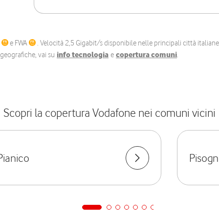
C
e FWA
. Velocità 2,5 Gigabit/s disponibile nelle principali città itali
e geografiche, vai su
info tecnologia
e
copertura comuni
.
Scopri la copertura Vodafone nei comuni vicini
Pianico
Pisog