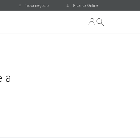
Trova negozio
Ricarica Online
e a