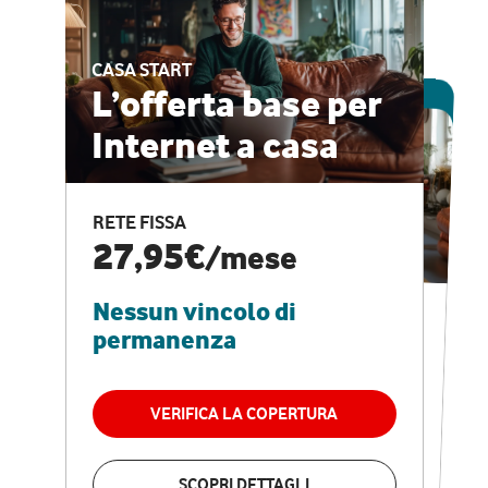
CASA START
ESCLUSIVA ONLINE
L’offerta base per
Internet a casa
CASA PRO
Internet veloce e
RETE FISSA
vantaggi speciali
27,95€
/mese
Nessun vincolo di
RETE FISSA + VODAFONE CLUB
29,95€
/mese
permanenza
Nessun vincolo di
permanenza
VERIFICA LA COPERTURA
VERIFICA LA COPERTURA
SCOPRI DETTAGLI