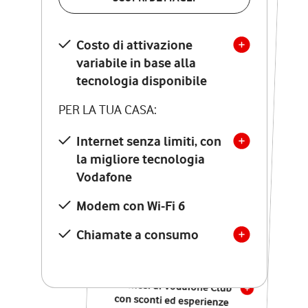
SCOPRI DETTAGLI
Costo di attivazione
Costo di attivazione
variabile in base alla
variabile in base alla
tecnologia disponibile
tecnologia disponibile
PER LA TUA CASA:
PER LA TUA CASA:
Internet senza limiti, con
la migliore tecnologia
Internet senza limiti, con
la migliore tecnologia
Vodafone
Vodafone
Modem Seven con Wi-Fi 7
Modem con Wi-Fi 6
Chiamate illimitate verso
numeri fissi e mobili
Chiamate a consumo
nazionali
SOLO SE ATTIVI ONLINE:
12 mesi di Vodafone Club
con sconti ed esperienze
esclusive, poi si disattiva