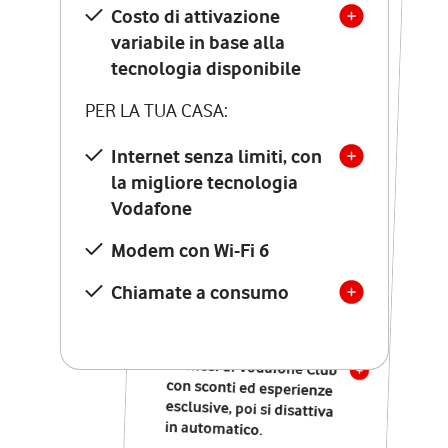
Costo di attivazione
Costo di attivazione
variabile in base alla
variabile in base alla
tecnologia disponibile
tecnologia disponibile
PER LA TUA CASA:
PER LA TUA CASA:
Internet senza limiti, con
la migliore tecnologia
Internet senza limiti, con
la migliore tecnologia
Vodafone
Vodafone
Modem Seven con Wi-Fi 7
Modem con Wi-Fi 6
Chiamate illimitate verso
numeri fissi e mobili
Chiamate a consumo
nazionali
SOLO SE ATTIVI ONLINE:
12 mesi di Vodafone Club
con sconti ed esperienze
esclusive, poi si disattiva
in automatico.