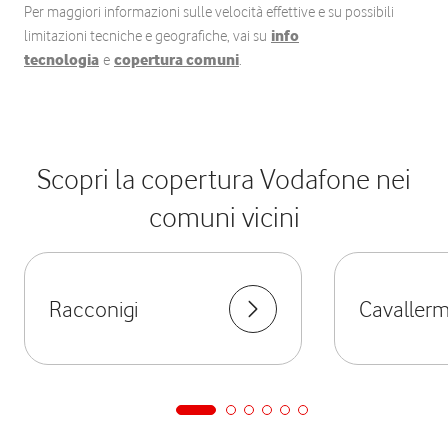
Per maggiori informazioni sulle velocità effettive e su possibili
limitazioni tecniche e geografiche, vai su
info
tecnologia
e
copertura comuni
.
Scopri la copertura Vodafone nei
comuni vicini
Racconigi
Cavallerm