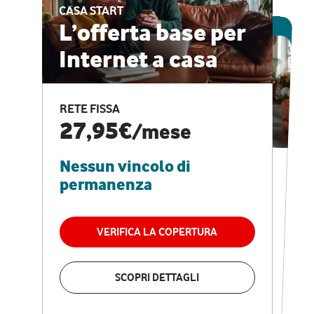
CASA START
ESCLUSIVA ONLINE
L’offerta base per
Internet a casa
CASA PRO
Internet veloce e
RETE FISSA
vantaggi speciali
27,95€
/mese
Nessun vincolo di
RETE FISSA + VODAFONE CLUB
29,95€
/mese
permanenza
Nessun vincolo di
permanenza
VERIFICA LA COPERTURA
VERIFICA LA COPERTURA
SCOPRI DETTAGLI
SCOPRI DETTAGLI