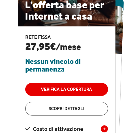
ESCLUSIVA ONLINE
L’offerta base per
Internet a casa
CASA PRO
Internet veloce e
RETE FISSA
vantaggi speciali
27,95€
/mese
Nessun vincolo di
RETE FISSA + VODAFONE CLUB
29,95€
/mese
permanenza
Nessun vincolo di
permanenza
VERIFICA LA COPERTURA
VERIFICA LA COPERTURA
SCOPRI DETTAGLI
SCOPRI DETTAGLI
Costo di attivazione