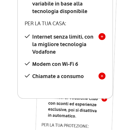
Costo di attivazione
variabile in base alla
variabile in base alla
tecnologia disponibile
tecnologia disponibile
PER LA TUA CASA:
PER LA TUA CASA:
Internet senza limiti, con
la migliore tecnologia
Internet senza limiti, con
la migliore tecnologia
Vodafone
Vodafone
Modem Seven con Wi-Fi 7
Modem con Wi-Fi 6
Chiamate illimitate verso
numeri fissi e mobili
Chiamate a consumo
nazionali
SOLO SE ATTIVI ONLINE:
12 mesi di Vodafone Club
con sconti ed esperienze
esclusive, poi si disattiva
in automatico.
PER LA TUA PROTEZIONE: