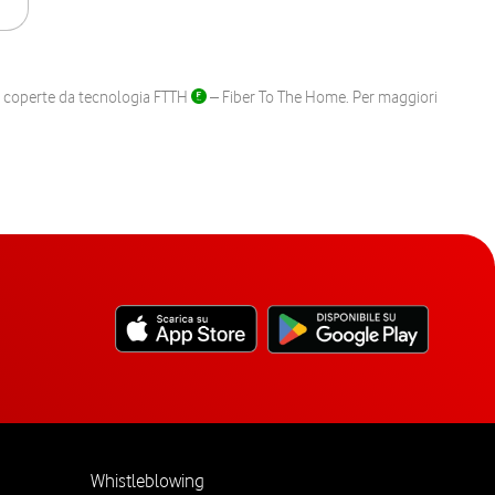
ane coperte da tecnologia FTTH
– Fiber To The Home. Per maggiori
Whistleblowing