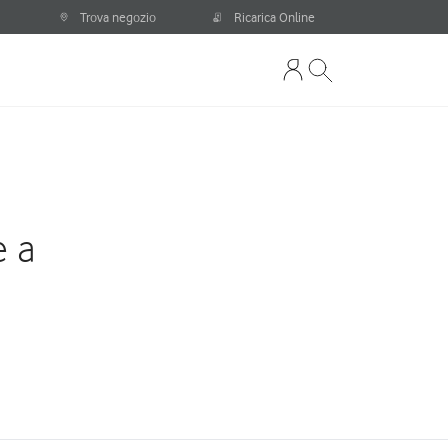
Trova negozio
Ricarica Online
e a