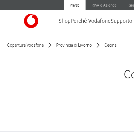
Privati
P.IVA e Aziende
Gra
Shop
Perché Vodafone
Supporto
Copertura Vodafone
Provincia di Livorno
Cecina
Co