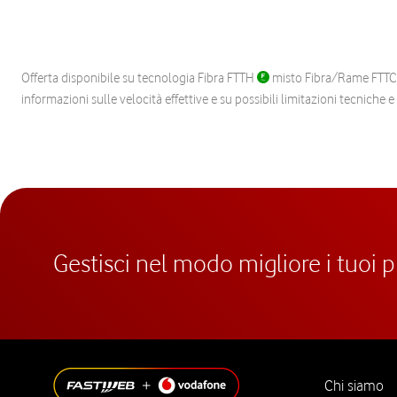
Offerta disponibile su tecnologia Fibra FTTH
misto Fibra/Rame FTT
informazioni sulle velocità effettive e su possibili limitazioni tecniche 
Gestisci nel modo migliore i tuoi 
Chi siamo