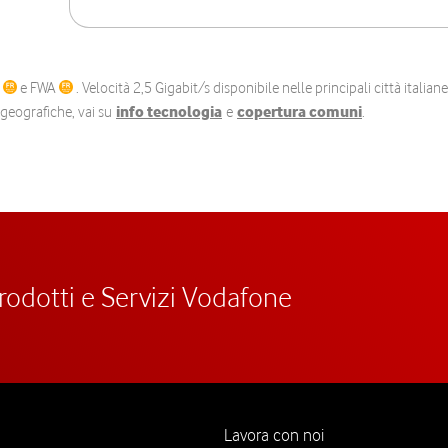
C
e FWA
. Velocità 2,5 Gigabit/s disponibile nelle principali città itali
e geografiche, vai su
info tecnologia
e
copertura comuni
.
prodotti e Servizi Vodafone
Lavora con noi