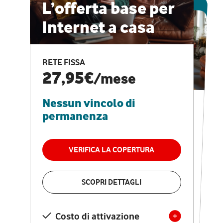
ESCLUSIVA ONLINE
L’offerta base per
Internet a casa
CASA PRO
Internet veloce e
RETE FISSA
vantaggi speciali
27,95€
/mese
Nessun vincolo di
RETE FISSA + VODAFONE CLUB
29,95€
/mese
permanenza
Nessun vincolo di
permanenza
VERIFICA LA COPERTURA
VERIFICA LA COPERTURA
SCOPRI DETTAGLI
SCOPRI DETTAGLI
Costo di attivazione