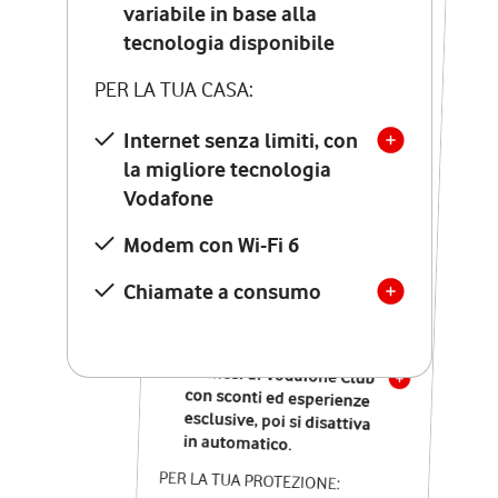
Costo di attivazione
variabile in base alla
variabile in base alla
tecnologia disponibile
tecnologia disponibile
PER LA TUA CASA:
PER LA TUA CASA:
Internet senza limiti, con
la migliore tecnologia
Internet senza limiti, con
la migliore tecnologia
Vodafone
Vodafone
Modem Seven con Wi-Fi 7
Modem con Wi-Fi 6
Chiamate illimitate verso
numeri fissi e mobili
Chiamate a consumo
nazionali
SOLO SE ATTIVI ONLINE:
12 mesi di Vodafone Club
con sconti ed esperienze
esclusive, poi si disattiva
in automatico.
PER LA TUA PROTEZIONE: