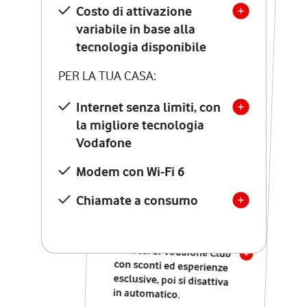
Costo di attivazione
Costo di attivazione
variabile in base alla
variabile in base alla
tecnologia disponibile
tecnologia disponibile
PER LA TUA CASA:
PER LA TUA CASA:
Internet senza limiti, con
la migliore tecnologia
Internet senza limiti, con
la migliore tecnologia
Vodafone
Vodafone
Modem Seven con Wi-Fi 7
Modem con Wi-Fi 6
Chiamate illimitate verso
numeri fissi e mobili
Chiamate a consumo
nazionali
SOLO SE ATTIVI ONLINE:
12 mesi di Vodafone Club
con sconti ed esperienze
esclusive, poi si disattiva
in automatico.