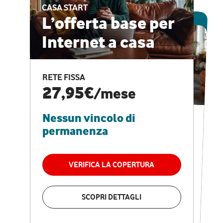
CASA START
ESCLUSIVA ONLINE
L’offerta base per
Internet a casa
CASA PRO
Internet veloce e
RETE FISSA
vantaggi speciali
27,95€
/mese
Nessun vincolo di
RETE FISSA + VODAFONE CLUB
29,95€
/mese
permanenza
Nessun vincolo di
permanenza
VERIFICA LA COPERTURA
VERIFICA LA COPERTURA
SCOPRI DETTAGLI
SCOPRI DETTAGLI