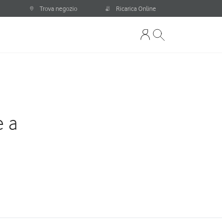
Trova negozio
Ricarica Online
e a