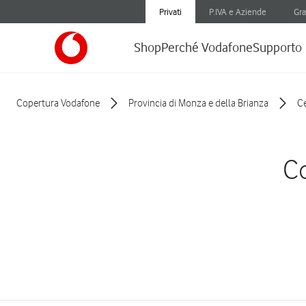
Privati
P.IVA e Aziende
Gra
Shop
Perché Vodafone
Supporto
Copertura Vodafone
Provincia di Monza e della Brianza
C
Co