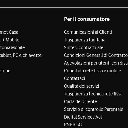
Per il consumatore
ernet Casa
Comunicazioni ai Clienti
a + Mobile
Trasparenza tariffaria
efonia Mobile
Sintesi contrattuale
tablet, PC e chiavette
Condizioni Generali di Contratto
Agevolazioni per utenti con disa
afone
Copertura rete fissa e mobile
Contattaci
Qualità dei servizi
Trasparenza tecnica rete fissa
Carta del Cliente
Servizio di controllo Parentale
Digital Services Act
PNRR 5G