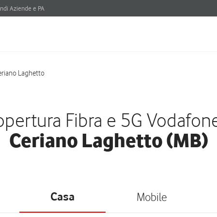
ndi Aziende e PA
eriano Laghetto
pertura Fibra e 5G Vodafon
Ceriano Laghetto (MB)
Casa
Mobile