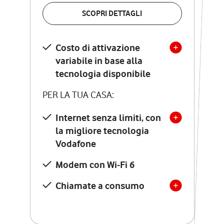
VERIFICA LA COPERTURA
SCOPRI DETTAGLI
SCOPRI DETTAGLI
Costo di attivazione
Costo di attivazione
variabile in base alla
variabile in base alla
tecnologia disponibile
tecnologia disponibile
PER LA TUA CASA:
PER LA TUA CASA:
Internet senza limiti, con
la migliore tecnologia
Internet senza limiti, con
la migliore tecnologia
Vodafone
Vodafone
Modem Seven con Wi-Fi 7
Modem con Wi-Fi 6
Chiamate illimitate verso
numeri fissi e mobili
Chiamate a consumo
nazionali
SOLO SE ATTIVI ONLINE:
12 mesi di Vodafone Club
con sconti ed esperienze
esclusive, poi si disattiva