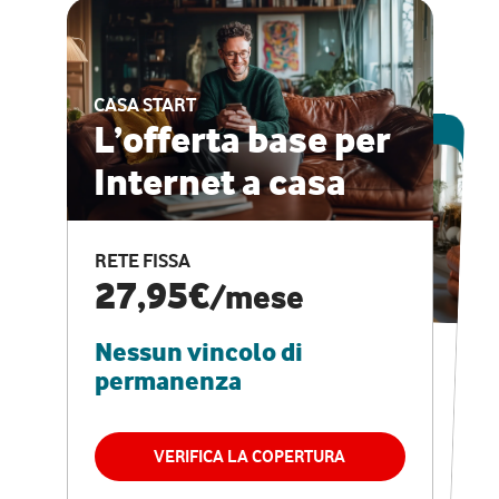
CASA START
ESCLUSIVA ONLINE
L’offerta base per
Internet a casa
CASA PRO
Internet veloce e
RETE FISSA
vantaggi speciali
27,95€
/mese
Nessun vincolo di
RETE FISSA + VODAFONE CLUB
29,95€
/mese
permanenza
Nessun vincolo di
permanenza
VERIFICA LA COPERTURA