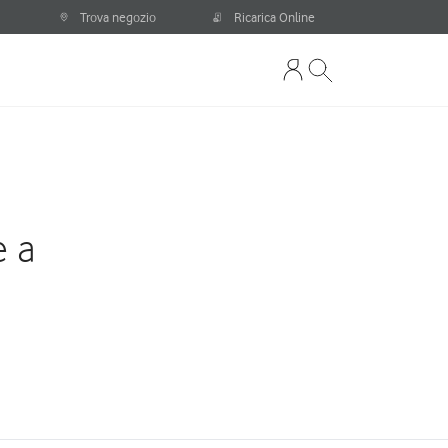
Trova negozio
Ricarica Online
e a