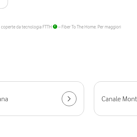
ane coperte da tecnologia FTTH
– Fiber To The Home. Per maggiori
ana
Canale Mon