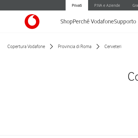
Privati
P.IVA e Aziende
Gra
Shop
Perché Vodafone
Supporto
Copertura Vodafone
Provincia di Roma
Cerveteri
Co