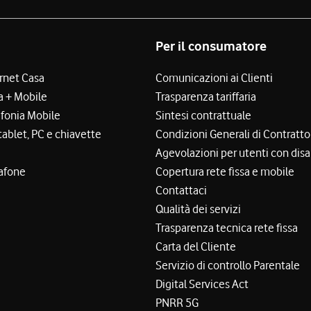
Per il consumatore
ernet Casa
Comunicazioni ai Clienti
a + Mobile
Trasparenza tariffaria
efonia Mobile
Sintesi contrattuale
tablet, PC e chiavette
Condizioni Generali di Contratto
Agevolazioni per utenti con disa
afone
Copertura rete fissa e mobile
Contattaci
Qualità dei servizi
Trasparenza tecnica rete fissa
Carta del Cliente
Servizio di controllo Parentale
Digital Services Act
PNRR 5G