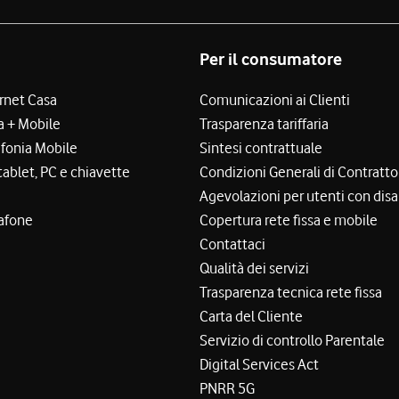
Per il consumatore
ernet Casa
Comunicazioni ai Clienti
a + Mobile
Trasparenza tariffaria
efonia Mobile
Sintesi contrattuale
tablet, PC e chiavette
Condizioni Generali di Contratto
Agevolazioni per utenti con disa
afone
Copertura rete fissa e mobile
Contattaci
Qualità dei servizi
Trasparenza tecnica rete fissa
Carta del Cliente
Servizio di controllo Parentale
Digital Services Act
PNRR 5G