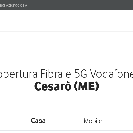
ndi Aziende e PA
pertura Fibra e 5G Vodafon
Cesarò (ME)
Casa
Mobile