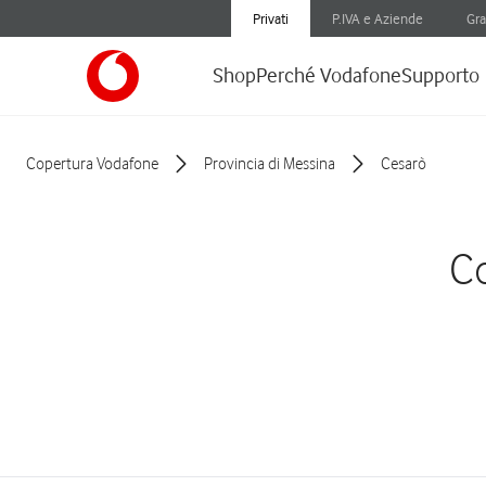
Privati
P.IVA e Aziende
Gra
Shop
Perché Vodafone
Supporto
Copertura Vodafone
Provincia di Messina
Cesarò
Co