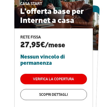
CASA START
ESCLUSIVA ONLINE
L’offerta base per
Internet a casa
CASA PRO
Internet veloce e
RETE FISSA
vantaggi speciali
27,95€
/mese
Nessun vincolo di
RETE FISSA + VODAFONE CLUB
29,95€
/mese
permanenza
Nessun vincolo di
permanenza
VERIFICA LA COPERTURA
VERIFICA LA COPERTURA
SCOPRI DETTAGLI
SCOPRI DETTAGLI