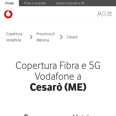
Privati
P.IVA e Aziende
Grandi Aziende e PA
Copertura
Provincia di
Cesarò
Vodafone
Messina
Copertura Fibra e 5G
Vodafone a
Cesarò (ME)