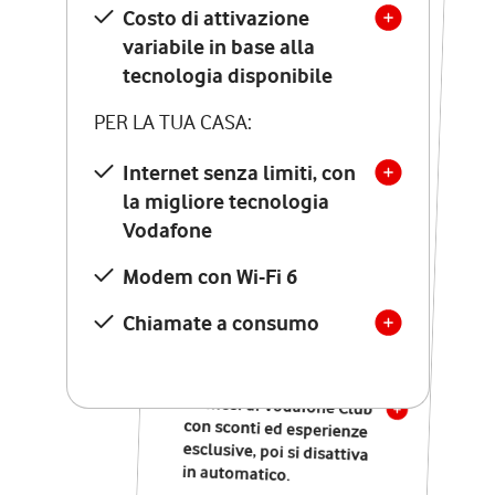
Costo di attivazione
Costo di attivazione
variabile in base alla
variabile in base alla
tecnologia disponibile
tecnologia disponibile
PER LA TUA CASA:
PER LA TUA CASA:
Internet senza limiti, con
la migliore tecnologia
Internet senza limiti, con
la migliore tecnologia
Vodafone
Vodafone
Modem Seven con Wi-Fi 7
Modem con Wi-Fi 6
Chiamate illimitate verso
numeri fissi e mobili
Chiamate a consumo
nazionali
SOLO SE ATTIVI ONLINE:
12 mesi di Vodafone Club
con sconti ed esperienze
esclusive, poi si disattiva
in automatico.