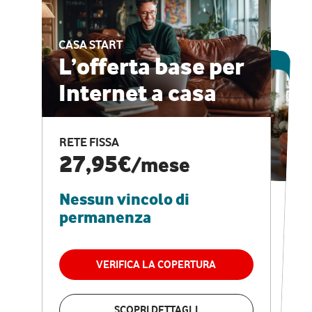
CASA START
ESCLUSIVA ONLINE
L’offerta base per
Internet a casa
CASA PRO
Internet veloce e
RETE FISSA
vantaggi speciali
27,95€
/mese
Nessun vincolo di
RETE FISSA + VODAFONE CLUB
29,95€
/mese
permanenza
Nessun vincolo di
permanenza
VERIFICA LA COPERTURA
VERIFICA LA COPERTURA
SCOPRI DETTAGLI