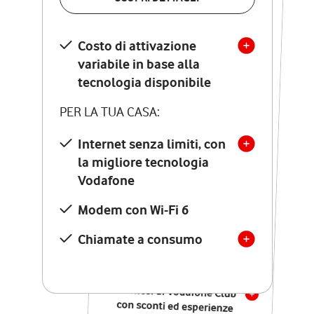
SCOPRI DETTAGLI
Costo di attivazione
Costo di attivazione
variabile in base alla
variabile in base alla
tecnologia disponibile
tecnologia disponibile
PER LA TUA CASA:
PER LA TUA CASA:
Internet senza limiti, con
la migliore tecnologia
Internet senza limiti, con
la migliore tecnologia
Vodafone
Vodafone
Modem Seven con Wi-Fi 7
Modem con Wi-Fi 6
Chiamate illimitate verso
numeri fissi e mobili
Chiamate a consumo
nazionali
SOLO SE ATTIVI ONLINE:
12 mesi di Vodafone Club
con sconti ed esperienze
esclusive, poi si disattiva