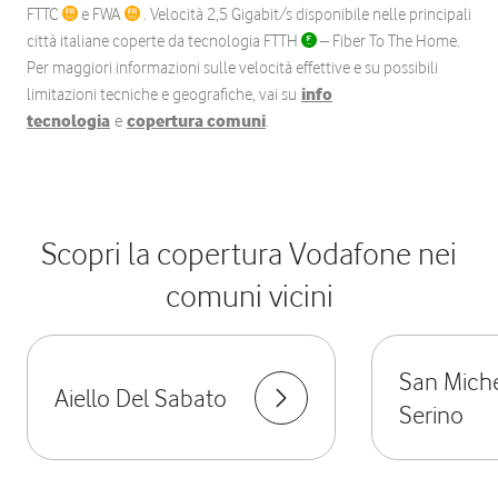
FTTC
e FWA
. Velocità 2,5 Gigabit/s disponibile nelle principali
città italiane coperte da tecnologia FTTH
– Fiber To The Home.
Per maggiori informazioni sulle velocità effettive e su possibili
limitazioni tecniche e geografiche, vai su
info
tecnologia
e
copertura comuni
.
Scopri la copertura Vodafone nei
comuni vicini
San Miche
Aiello Del Sabato
Serino