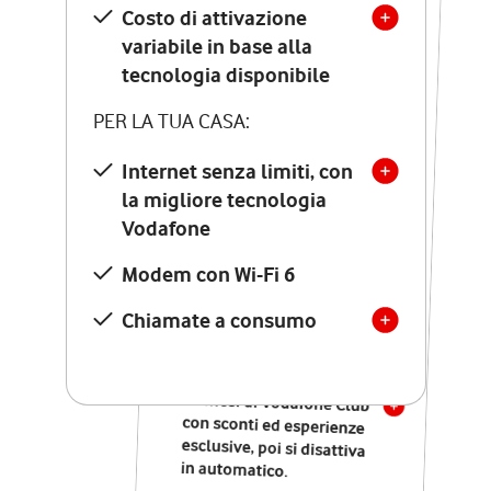
Costo di attivazione
Costo di attivazione
variabile in base alla
variabile in base alla
tecnologia disponibile
tecnologia disponibile
PER LA TUA CASA:
PER LA TUA CASA:
Internet senza limiti, con
la migliore tecnologia
Internet senza limiti, con
la migliore tecnologia
Vodafone
Vodafone
Modem Seven con Wi-Fi 7
Modem con Wi-Fi 6
Chiamate illimitate verso
numeri fissi e mobili
Chiamate a consumo
nazionali
SOLO SE ATTIVI ONLINE:
12 mesi di Vodafone Club
con sconti ed esperienze
esclusive, poi si disattiva
in automatico.