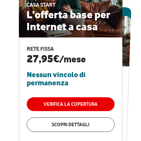
CASA START
ESCLUSIVA ONLINE
L’offerta base per
Internet a casa
CASA PRO
Internet veloce e
RETE FISSA
vantaggi speciali
27,95€
/mese
Nessun vincolo di
RETE FISSA + VODAFONE CLUB
29,95€
/mese
permanenza
Nessun vincolo di
permanenza
VERIFICA LA COPERTURA
VERIFICA LA COPERTURA
SCOPRI DETTAGLI
SCOPRI DETTAGLI