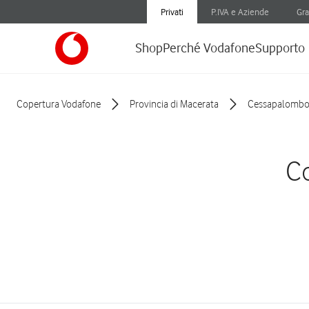
Privati
P.IVA e Aziende
Gra
Shop
Perché Vodafone
Supporto
Copertura Vodafone
Provincia di Macerata
Cessapalomb
Co