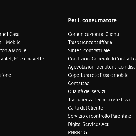
Per il consumatore
ernet Casa
Comunicazioni ai Clienti
a + Mobile
Trasparenza tariffaria
efonia Mobile
Sintesi contrattuale
tablet, PC e chiavette
Condizioni Generali di Contratto
Agevolazioni per utenti con disa
afone
Copertura rete fissa e mobile
Contattaci
Qualità dei servizi
Trasparenza tecnica rete fissa
Carta del Cliente
Servizio di controllo Parentale
Digital Services Act
PNRR 5G