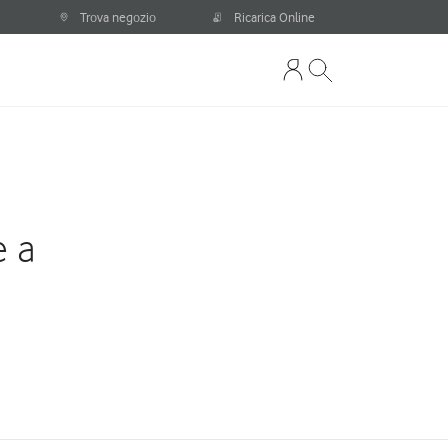
Trova negozio
Ricarica Online
e a