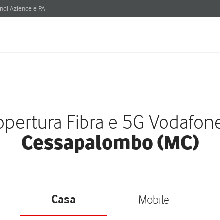
ndi Aziende e PA
o
pertura Fibra e 5G Vodafon
Cessapalombo (MC)
Casa
Mobile