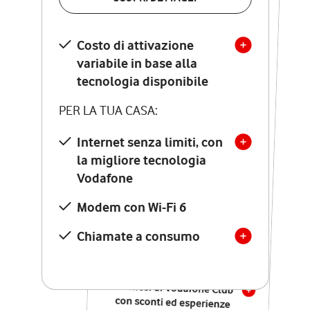
SCOPRI DETTAGLI
Costo di attivazione
Costo di attivazione
variabile in base alla
variabile in base alla
tecnologia disponibile
tecnologia disponibile
PER LA TUA CASA:
PER LA TUA CASA:
Internet senza limiti, con
la migliore tecnologia
Internet senza limiti, con
la migliore tecnologia
Vodafone
Vodafone
Modem Seven con Wi-Fi 7
Modem con Wi-Fi 6
Chiamate illimitate verso
numeri fissi e mobili
Chiamate a consumo
nazionali
SOLO SE ATTIVI ONLINE:
12 mesi di Vodafone Club
con sconti ed esperienze
esclusive, poi si disattiva