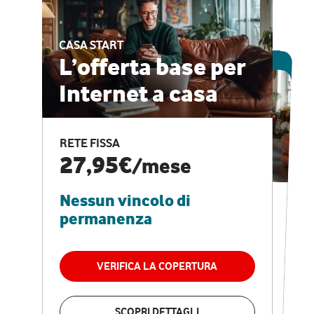
CASA START
ESCLUSIVA ONLINE
L’offerta base per
Internet a casa
CASA PRO
Internet veloce e
RETE FISSA
vantaggi speciali
27,95€
/mese
Nessun vincolo di
RETE FISSA + VODAFONE CLUB
29,95€
/mese
permanenza
Nessun vincolo di
permanenza
VERIFICA LA COPERTURA
VERIFICA LA COPERTURA
SCOPRI DETTAGLI