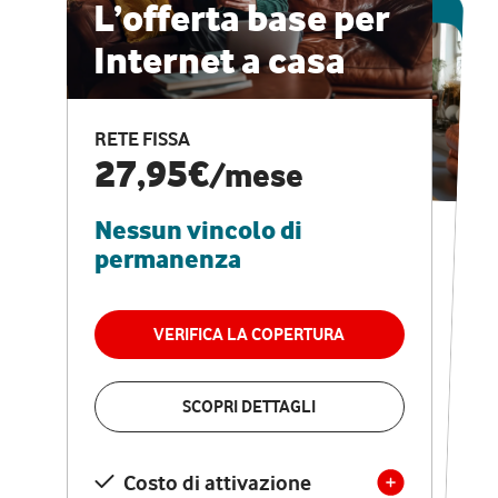
ESCLUSIVA ONLINE
L’offerta base per
Internet a casa
CASA PRO
Internet veloce e
RETE FISSA
vantaggi speciali
27,95€
/mese
Nessun vincolo di
RETE FISSA + VODAFONE CLUB
29,95€
/mese
permanenza
Nessun vincolo di
permanenza
VERIFICA LA COPERTURA
VERIFICA LA COPERTURA
SCOPRI DETTAGLI
SCOPRI DETTAGLI
Costo di attivazione