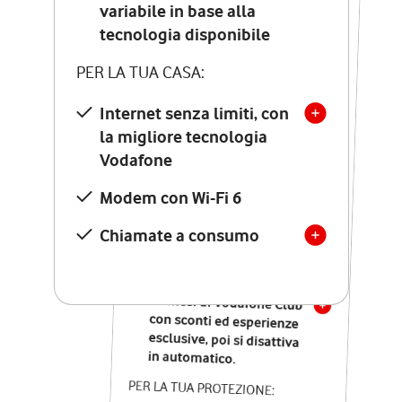
Costo di attivazione
variabile in base alla
variabile in base alla
tecnologia disponibile
tecnologia disponibile
PER LA TUA CASA:
PER LA TUA CASA:
Internet senza limiti, con
la migliore tecnologia
Internet senza limiti, con
la migliore tecnologia
Vodafone
Vodafone
Modem Seven con Wi-Fi 7
Modem con Wi-Fi 6
Chiamate illimitate verso
numeri fissi e mobili
Chiamate a consumo
nazionali
SOLO SE ATTIVI ONLINE:
12 mesi di Vodafone Club
con sconti ed esperienze
esclusive, poi si disattiva
in automatico.
PER LA TUA PROTEZIONE: