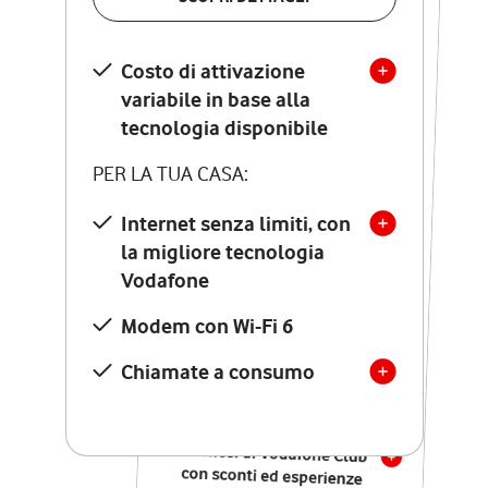
SCOPRI DETTAGLI
Costo di attivazione
Costo di attivazione
variabile in base alla
variabile in base alla
tecnologia disponibile
tecnologia disponibile
PER LA TUA CASA:
PER LA TUA CASA:
Internet senza limiti, con
la migliore tecnologia
Internet senza limiti, con
la migliore tecnologia
Vodafone
Vodafone
Modem Seven con Wi-Fi 7
Modem con Wi-Fi 6
Chiamate illimitate verso
numeri fissi e mobili
Chiamate a consumo
nazionali
SOLO SE ATTIVI ONLINE:
12 mesi di Vodafone Club
con sconti ed esperienze
esclusive, poi si disattiva