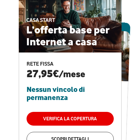
CASA START
ESCLUSIVA ONLINE
L’offerta base per
Internet a casa
CASA PRO
Internet veloce e
RETE FISSA
vantaggi speciali
27,95€
/mese
Nessun vincolo di
RETE FISSA + VODAFONE CLUB
29,95€
/mese
permanenza
Nessun vincolo di
permanenza
VERIFICA LA COPERTURA
VERIFICA LA COPERTURA
SCOPRI DETTAGLI