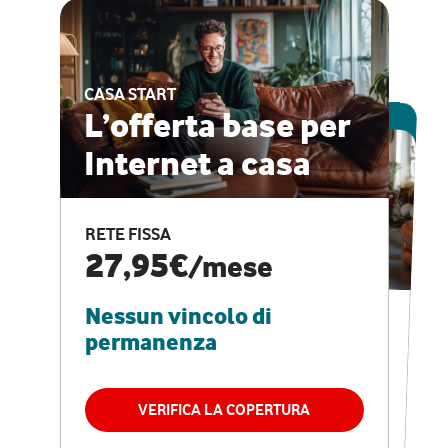
CASA START
ESCLUSIVA ONLINE
L’offerta base per
Internet a casa
CASA PRO
Internet veloce e
RETE FISSA
vantaggi speciali
27,95€
/mese
Nessun vincolo di
RETE FISSA + VODAFONE CLUB
29,95€
/mese
permanenza
Nessun vincolo di
permanenza
VERIFICA LA COPERTURA