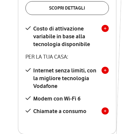
VERIFICA LA COPERTURA
SCOPRI DETTAGLI
SCOPRI DETTAGLI
Costo di attivazione
Costo di attivazione
variabile in base alla
variabile in base alla
tecnologia disponibile
tecnologia disponibile
PER LA TUA CASA:
PER LA TUA CASA:
Internet senza limiti, con
la migliore tecnologia
Internet senza limiti, con
la migliore tecnologia
Vodafone
Vodafone
Modem Seven con Wi-Fi 7
Modem con Wi-Fi 6
Chiamate illimitate verso
numeri fissi e mobili
Chiamate a consumo
nazionali
SOLO SE ATTIVI ONLINE:
12 mesi di Vodafone Club
con sconti ed esperienze
esclusive, poi si disattiva