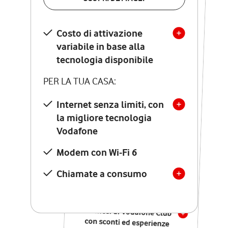
SCOPRI DETTAGLI
Costo di attivazione
Costo di attivazione
variabile in base alla
variabile in base alla
tecnologia disponibile
tecnologia disponibile
PER LA TUA CASA:
PER LA TUA CASA:
Internet senza limiti, con
la migliore tecnologia
Internet senza limiti, con
la migliore tecnologia
Vodafone
Vodafone
Modem Seven con Wi-Fi 7
Modem con Wi-Fi 6
Chiamate illimitate verso
numeri fissi e mobili
Chiamate a consumo
nazionali
SOLO SE ATTIVI ONLINE:
12 mesi di Vodafone Club
con sconti ed esperienze
esclusive, poi si disattiva