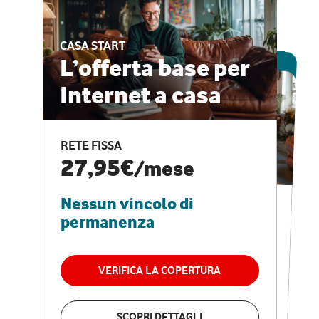
CASA START
ESCLUSIVA ONLINE
L’offerta base per
Internet a casa
CASA PRO
Internet veloce e
RETE FISSA
vantaggi speciali
27,95€
/mese
Nessun vincolo di
RETE FISSA + VODAFONE CLUB
29,95€
/mese
permanenza
Nessun vincolo di
permanenza
VERIFICA LA COPERTURA
VERIFICA LA COPERTURA
SCOPRI DETTAGLI