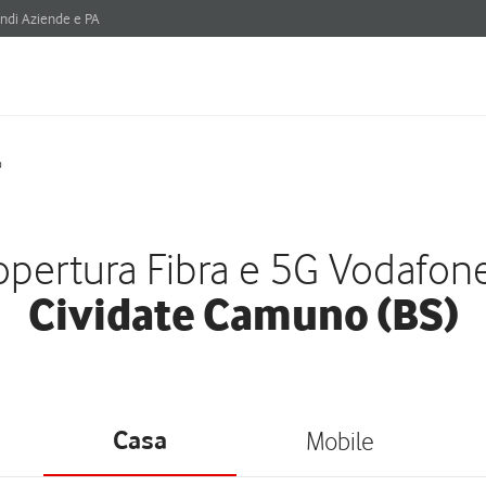
ndi Aziende e PA
o
pertura Fibra e 5G Vodafon
Cividate Camuno (BS)
Casa
Mobile