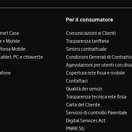
Per il consumatore
ernet Casa
Comunicazioni ai Clienti
a + Mobile
Trasparenza tariffaria
efonia Mobile
Sintesi contrattuale
tablet, PC e chiavette
Condizioni Generali di Contratto
Agevolazioni per utenti con disa
afone
Copertura rete fissa e mobile
Contattaci
Qualità dei servizi
Trasparenza tecnica rete fissa
Carta del Cliente
Servizio di controllo Parentale
Digital Services Act
PNRR 5G