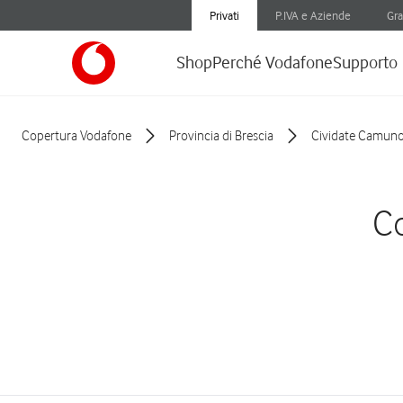
Privati
P.IVA e Aziende
Gra
Shop
Perché Vodafone
Supporto
Copertura Vodafone
Provincia di Brescia
Cividate Camun
Co