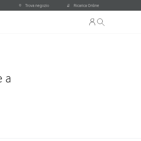
Trova negozio
Ricarica Online
e a