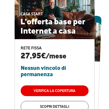
CASA START
ESCLUSIVA ONLINE
L’offerta base per
Internet a casa
CASA PRO
Internet veloce e
RETE FISSA
vantaggi speciali
27,95€
/mese
Nessun vincolo di
RETE FISSA + VODAFONE CLUB
29,95€
/mese
permanenza
Nessun vincolo di
permanenza
VERIFICA LA COPERTURA
VERIFICA LA COPERTURA
SCOPRI DETTAGLI