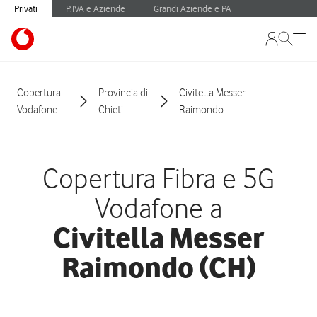
Privati
P.IVA e Aziende
Grandi Aziende e PA
Copertura
Provincia di
Civitella Messer
Vodafone
Chieti
Raimondo
Copertura Fibra e 5G
Vodafone a
Civitella Messer
Raimondo (CH)