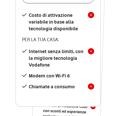
SCOPRI DETTAGLI
Costo di attivazione
Costo di attivazione
variabile in base alla
variabile in base alla
tecnologia disponibile
tecnologia disponibile
PER LA TUA CASA:
PER LA TUA CASA:
Internet senza limiti, con
la migliore tecnologia
Internet senza limiti, con
la migliore tecnologia
Vodafone
Vodafone
Modem Seven con Wi-Fi 7
Modem con Wi-Fi 6
Chiamate illimitate verso
numeri fissi e mobili
Chiamate a consumo
nazionali
SOLO SE ATTIVI ONLINE:
12 mesi di Vodafone Club
con sconti ed esperienze
esclusive, poi si disattiva