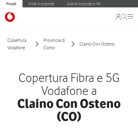
Privati
P.IVA e Aziende
Grandi Aziende e PA
Copertura
Provincia di
Claino Con Osteno
Vodafone
Como
Copertura Fibra e 5G
Vodafone a
Claino Con Osteno
(CO)