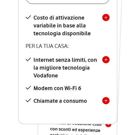
SCOPRI DETTAGLI
Costo di attivazione
Costo di attivazione
variabile in base alla
variabile in base alla
tecnologia disponibile
tecnologia disponibile
PER LA TUA CASA:
PER LA TUA CASA:
Internet senza limiti, con
la migliore tecnologia
Internet senza limiti, con
la migliore tecnologia
Vodafone
Vodafone
Modem Seven con Wi-Fi 7
Modem con Wi-Fi 6
Chiamate illimitate verso
numeri fissi e mobili
Chiamate a consumo
nazionali
SOLO SE ATTIVI ONLINE:
12 mesi di Vodafone Club
con sconti ed esperienze
esclusive, poi si disattiva