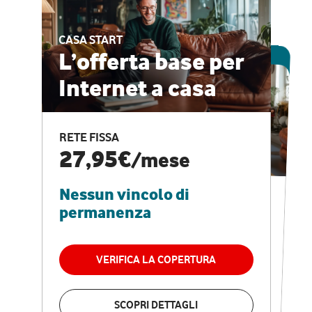
CASA START
ESCLUSIVA ONLINE
L’offerta base per
Internet a casa
CASA PRO
Internet veloce e
RETE FISSA
vantaggi speciali
27,95€
/mese
Nessun vincolo di
RETE FISSA + VODAFONE CLUB
29,95€
/mese
permanenza
Nessun vincolo di
permanenza
VERIFICA LA COPERTURA
VERIFICA LA COPERTURA
SCOPRI DETTAGLI