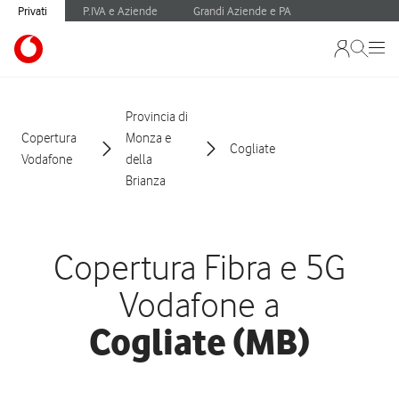
Privati
P.IVA e Aziende
Grandi Aziende e PA
Provincia di
Copertura
Monza e
Cogliate
Vodafone
della
Brianza
Copertura Fibra e 5G
Vodafone a
Cogliate (MB)