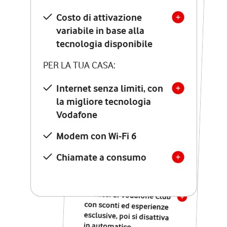
Costo di attivazione
Costo di attivazione
variabile in base alla
variabile in base alla
tecnologia disponibile
tecnologia disponibile
PER LA TUA CASA:
PER LA TUA CASA:
Internet senza limiti, con
la migliore tecnologia
Internet senza limiti, con
la migliore tecnologia
Vodafone
Vodafone
Modem Seven con Wi-Fi 7
Modem con Wi-Fi 6
Chiamate illimitate verso
numeri fissi e mobili
Chiamate a consumo
nazionali
SOLO SE ATTIVI ONLINE:
12 mesi di Vodafone Club
con sconti ed esperienze
esclusive, poi si disattiva
in automatico.