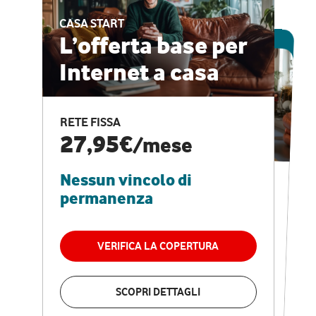
CASA START
ESCLUSIVA ONLINE
L’offerta base per
Internet a casa
CASA PRO
Internet veloce e
RETE FISSA
vantaggi speciali
27,95€
/mese
Nessun vincolo di
RETE FISSA + VODAFONE CLUB
29,95€
/mese
permanenza
Nessun vincolo di
permanenza
VERIFICA LA COPERTURA
VERIFICA LA COPERTURA
SCOPRI DETTAGLI
SCOPRI DETTAGLI