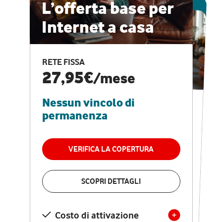
ESCLUSIVA ONLINE
L’offerta base per
Internet a casa
CASA PRO
Internet veloce e
RETE FISSA
vantaggi speciali
27,95€
/mese
Nessun vincolo di
RETE FISSA + VODAFONE CLUB
29,95€
/mese
permanenza
Nessun vincolo di
permanenza
VERIFICA LA COPERTURA
VERIFICA LA COPERTURA
SCOPRI DETTAGLI
SCOPRI DETTAGLI
Costo di attivazione