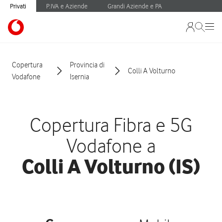
Privati
P.IVA e Aziende
Grandi Aziende e PA
Copertura
Provincia di
Colli A Volturno
Vodafone
Isernia
Copertura Fibra e 5G
Vodafone a
Colli A Volturno (IS)