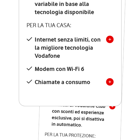
Costo di attivazione
variabile in base alla
variabile in base alla
tecnologia disponibile
tecnologia disponibile
PER LA TUA CASA:
PER LA TUA CASA:
Internet senza limiti, con
la migliore tecnologia
Internet senza limiti, con
la migliore tecnologia
Vodafone
Vodafone
Modem Seven con Wi-Fi 7
Modem con Wi-Fi 6
Chiamate illimitate verso
numeri fissi e mobili
Chiamate a consumo
nazionali
SOLO SE ATTIVI ONLINE:
12 mesi di Vodafone Club
con sconti ed esperienze
esclusive, poi si disattiva
in automatico.
PER LA TUA PROTEZIONE: