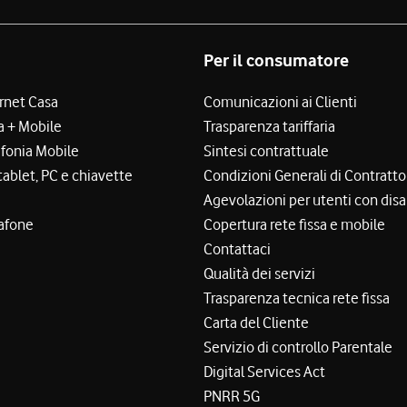
Per il consumatore
ernet Casa
Comunicazioni ai Clienti
a + Mobile
Trasparenza tariffaria
efonia Mobile
Sintesi contrattuale
tablet, PC e chiavette
Condizioni Generali di Contratto
Agevolazioni per utenti con disa
afone
Copertura rete fissa e mobile
Contattaci
Qualità dei servizi
Trasparenza tecnica rete fissa
Carta del Cliente
Servizio di controllo Parentale
Digital Services Act
PNRR 5G