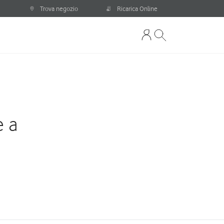
Trova negozio
Ricarica Online
e a