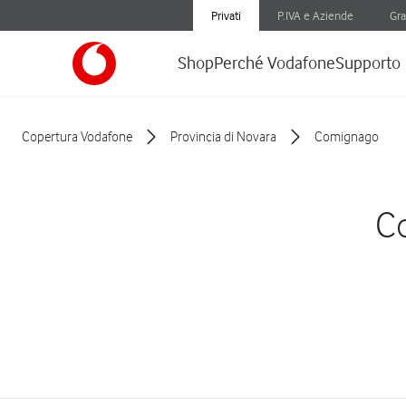
Privati
P.IVA e Aziende
Gra
Shop
Perché Vodafone
Supporto
Copertura Vodafone
Provincia di Novara
Comignago
Co