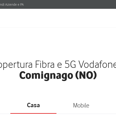
ndi Aziende e PA
pertura Fibra e 5G Vodafon
Comignago (NO)
Casa
Mobile